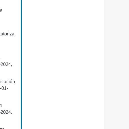
za
utoriza
4
-2024,
ficación
-01-
4
-2024,