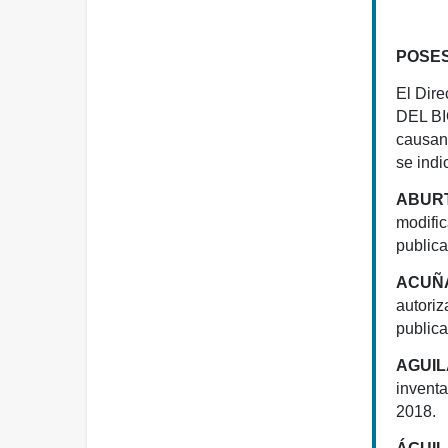
POSES
El Dire
DEL BIO
causant
se indi
ABURT
modific
publica
ACUÑ
autoriz
publica
AGUIL
inventa
2018.