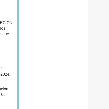
EGION
los
ha que
24
-2024,
ación
-06-