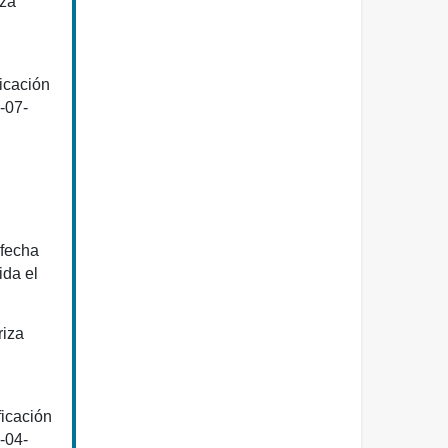
iza
icación
-07-
 fecha
ida el
riza
ficación
-04-