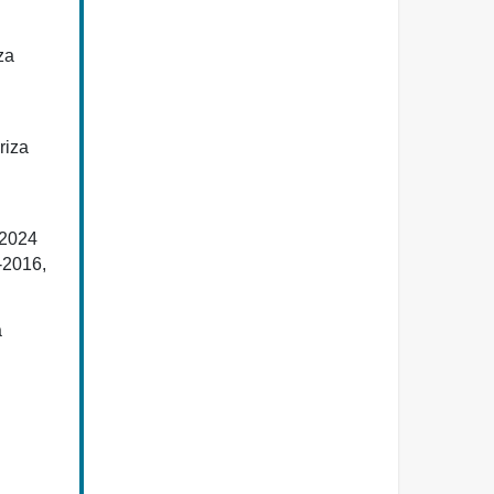
za
riza
-2024
-2016,
a