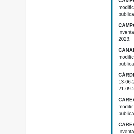
CAMPO
modific
publica
CAMPO
invent
2023.
CANAL
modifi
publica
CÁRDE
13-06-
21-09-2
CAREA
modific
publica
CAREA
invent