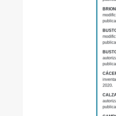
BRION
modific
publica
BUSTO
modific
publica
BUSTO
autoriz
publica
CÁCER
invent
2020.
CALZA
autoriz
publica