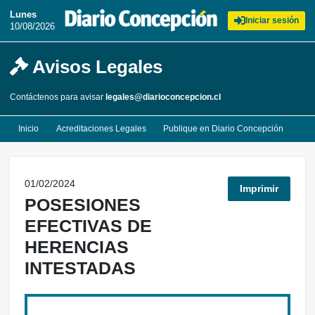
Lunes
Iniciar sesión
10/08/2026
Avisos Legales
Contáctenos para avisar
legales@diarioconcepcion.cl
Inicio
Acreditaciones Legales
Publique en Diario Concepción
01/02/2024
Imprimir
POSESIONES
EFECTIVAS DE
HERENCIAS
INTESTADAS