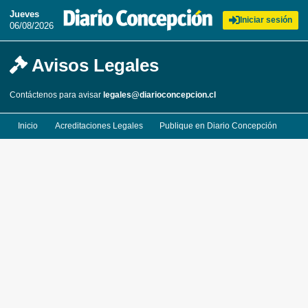
Jueves
Iniciar sesión
06/08/2026
Avisos Legales
Contáctenos para avisar
legales@diarioconcepcion.cl
Inicio
Acreditaciones Legales
Publique en Diario Concepción