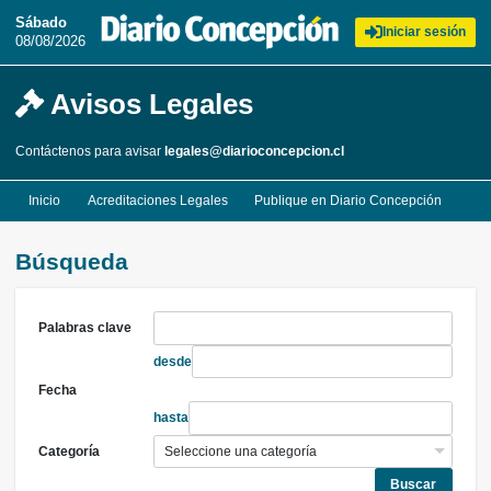
Sábado
Iniciar sesión
08/08/2026
Avisos Legales
Contáctenos para avisar
legales@diarioconcepcion.cl
Inicio
Acreditaciones Legales
Publique en Diario Concepción
Búsqueda
Palabras clave
desde
Fecha
hasta
Categoría
Buscar