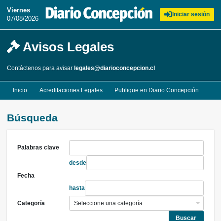
Viernes
Iniciar sesión
07/08/2026
Avisos Legales
Contáctenos para avisar
legales@diarioconcepcion.cl
Inicio
Acreditaciones Legales
Publique en Diario Concepción
Búsqueda
Palabras clave
desde
Fecha
hasta
Categoría
Buscar