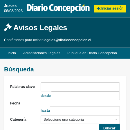
Jueves
Iniciar sesión
06/08/2026
Avisos Legales
Contáctenos para avisar
legales@diarioconcepcion.cl
Inicio
Acreditaciones Legales
Publique en Diario Concepción
Búsqueda
Palabras clave
desde
Fecha
hasta
Categoría
Buscar